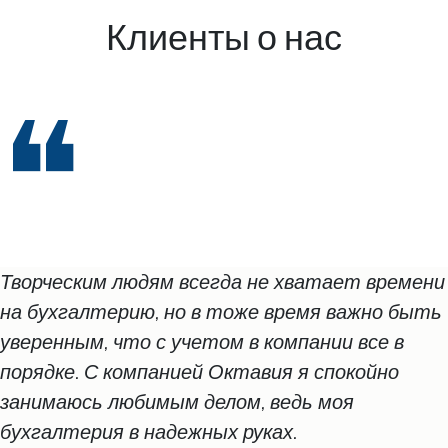
Клиенты о нас
❝
Творческим людям всегда не хватает времени
О КОМПАНИИ
на бухгалтерию, но в тоже время важно быть
уверенным, что с учетом в компании все в
Компания ОКТАВИЯ работает на рынке более 15 лет. Бухгалтерская
порядке. С компанией Октавия я спокойно
служба компании специализируется на ведении бухгалтерского и
налогового учета, расчете заработной платы и кадровом
занимаюсь любимым делом, ведь моя
делопроизводстве. Юридический отдел занимается разработкой
бухгалтерия в надежных руках.
договоров, оспариванием сделок, представительством в суде, досудебном