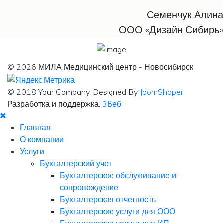
урегулировании конфликтов. В настоящее время в нашей компании
Семенчук Алина
работают более 20 квалифицированных специалистов с высшим
ООО «Дизайн Сибирь»
экономическим и юридическим образованием, в том числе имеющие
аттестаты профессиональных бухгалтеров.
© 2026 МИЛА Медицинский центр - Новосибирск
Узнать больше
Оставить заявку
© 2018 Your Company. Designed By
JoomShaper
Разработка и поддержка:
3Веб
Главная
О компании
Услуги
Бухгалтерский учет
Бухгалтерское обслуживание и
сопровождение
Бухгалтерская отчетность
Бухгалтерские услуги для ООО
Бухгалтерские услуги для ИП